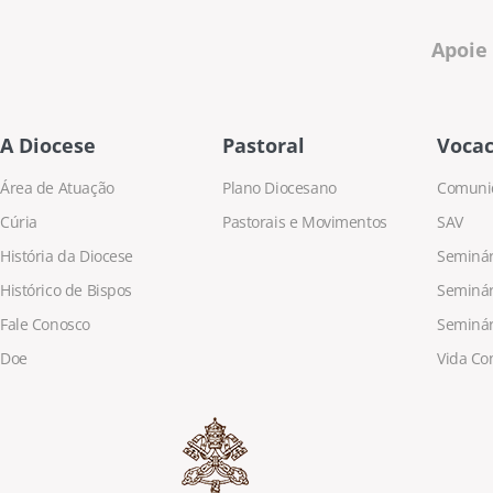
Apoie
A Diocese
Pastoral
Vocac
Área de Atuação
Plano Diocesano
Comuni
Cúria
Pastorais e Movimentos
SAV
História da Diocese
Seminári
Histórico de Bispos
Seminár
Fale Conosco
Seminár
Doe
Vida Co