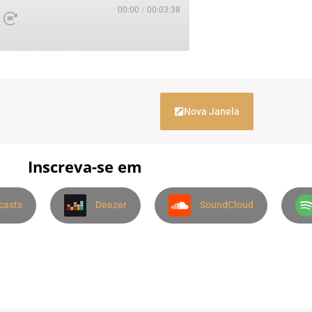
00:00
/
00:03:38
Nova Janela
Inscreva-se em
casts
Deezer
SoundCloud