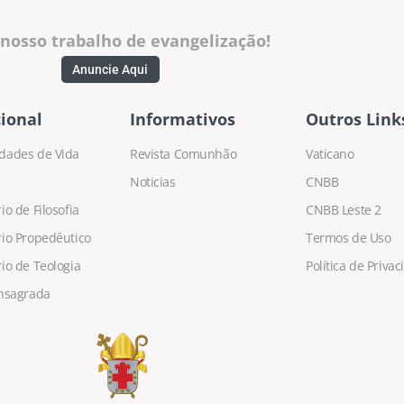
 nosso trabalho de evangelização!
Anuncie Aqui
ional
Informativos
Outros Link
dades de Vida
Revista Comunhão
Vaticano
Noticias
CNBB
o de Filosofia
CNBB Leste 2
io Propedêutico
Termos de Uso
io de Teologia
Política de Priva
nsagrada