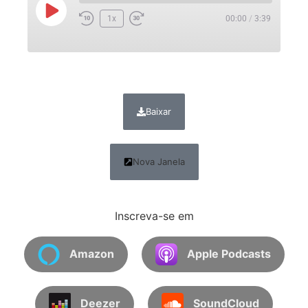
1x
00:00
/
3:39
Baixar
Nova Janela
Inscreva-se em
Amazon
Apple Podcasts
Deezer
SoundCloud