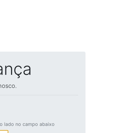
ança
nosco.
ao lado no campo abaixo