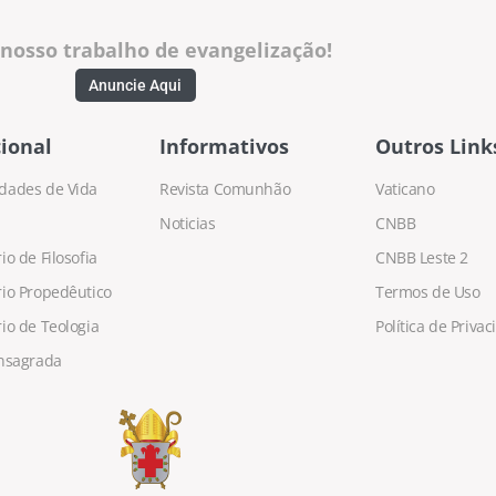
 nosso trabalho de evangelização!
Anuncie Aqui
ional
Informativos
Outros Link
dades de Vida
Revista Comunhão
Vaticano
Noticias
CNBB
o de Filosofia
CNBB Leste 2
io Propedêutico
Termos de Uso
io de Teologia
Política de Priva
nsagrada