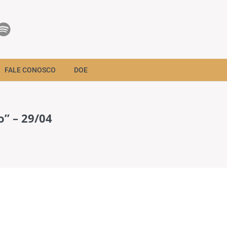
FALE CONOSCO
DOE
o” – 29/04