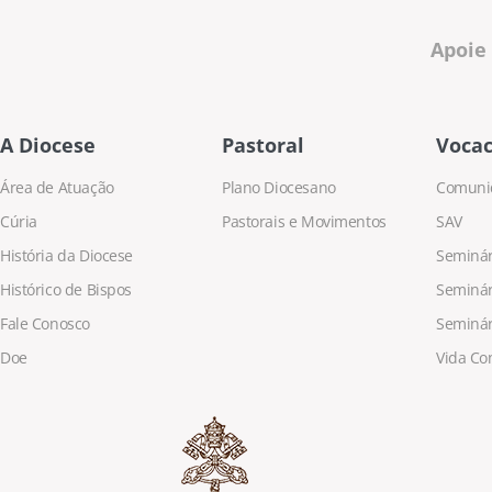
Apoie
A Diocese
Pastoral
Vocac
Área de Atuação
Plano Diocesano
Comuni
Cúria
Pastorais e Movimentos
SAV
História da Diocese
Seminári
Histórico de Bispos
Seminár
Fale Conosco
Seminár
Doe
Vida Co