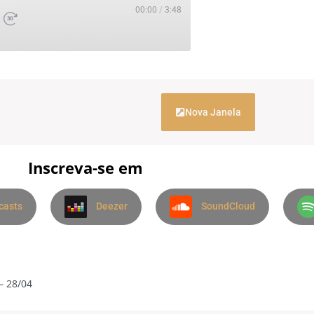
00:00
/
3:48
Nova Janela
Inscreva-se em
casts
Deezer
SoundCloud
– 28/04