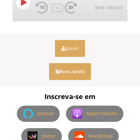
1x
00:00
/
00:03:57
Baixar
Nova Janela
Inscreva-se em
Amazon
Apple Podcasts
Deezer
SoundCloud