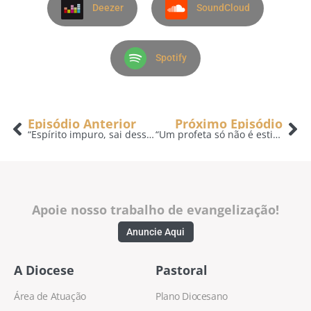
Deezer
SoundCloud
Spotify
Episódio Anterior
Próximo Episódio
“Espírito impuro, sai desse homem!” – A Voz do Pastor – 29/01
“Um profeta só não é estimado em sua pátria” – A Voz do Pastor – 31/01
Apoie nosso trabalho de evangelização!
Anuncie Aqui
A Diocese
Pastoral
Área de Atuação
Plano Diocesano