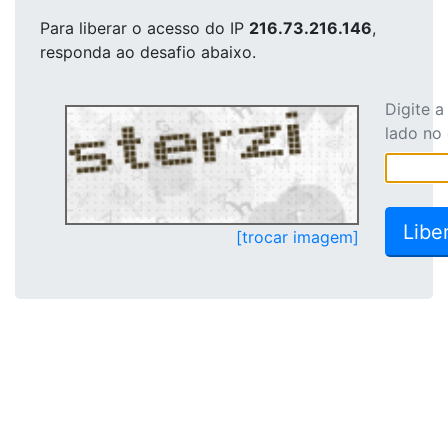
Para liberar o acesso
do IP
216.73.216.146
,
responda ao desafio abaixo.
Digite 
lado no
[trocar imagem]