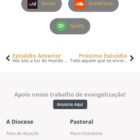
Deezer
SoundCloud
Spotify
Episódio Anterior
Próximo Episódio
Vós sois a luz do mundo – 10/06
Todo aquele que se encoleriza com seu irmão, será réu em juízo – 12/06
Apoie nosso trabalho de evangelização!
Anuncie Aqui
A Diocese
Pastoral
Área de Atuação
Plano Diocesano