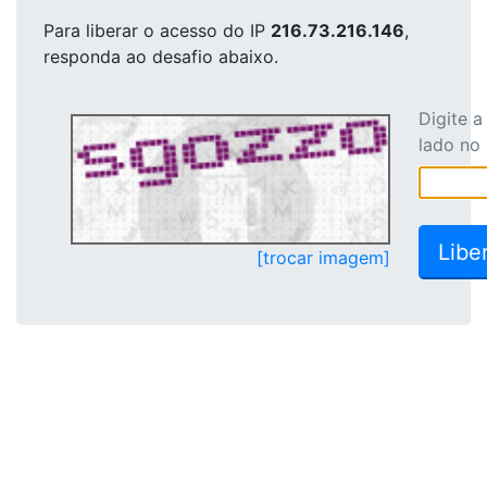
Para liberar o acesso
do IP
216.73.216.146
,
responda ao desafio abaixo.
Digite 
lado no
[trocar imagem]