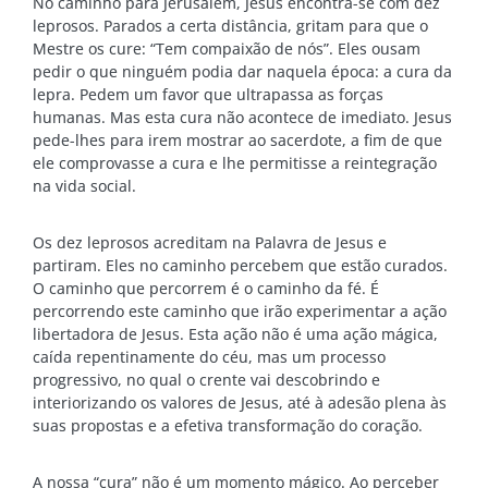
No caminho para Jerusalém, Jesus encontra-se com dez
leprosos. Parados a certa distância, gritam para que o
Mestre os cure: “Tem compaixão de nós”. Eles ousam
pedir o que ninguém podia dar naquela época: a cura da
lepra. Pedem um favor que ultrapassa as forças
humanas. Mas esta cura não acontece de imediato. Jesus
pede-lhes para irem mostrar ao sacerdote, a fim de que
ele comprovasse a cura e lhe permitisse a reintegração
na vida social.
Os dez leprosos acreditam na Palavra de Jesus e
partiram. Eles no caminho percebem que estão curados.
O caminho que percorrem é o caminho da fé. É
percorrendo este caminho que irão experimentar a ação
libertadora de Jesus. Esta ação não é uma ação mágica,
caída repentinamente do céu, mas um processo
progressivo, no qual o crente vai descobrindo e
interiorizando os valores de Jesus, até à adesão plena às
suas propostas e a efetiva transformação do coração.
A nossa “cura” não é um momento mágico. Ao perceber