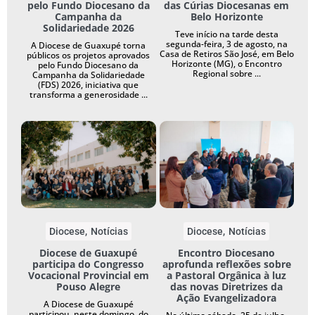
pelo Fundo Diocesano da
das Cúrias Diocesanas em
Campanha da
Belo Horizonte
Solidariedade 2026
Teve início na tarde desta
segunda-feira, 3 de agosto, na
A Diocese de Guaxupé torna
Casa de Retiros São José, em Belo
públicos os projetos aprovados
Horizonte (MG), o Encontro
pelo Fundo Diocesano da
Regional sobre ...
Campanha da Solidariedade
(FDS) 2026, iniciativa que
transforma a generosidade ...
Diocese
Notícias
Diocese
Notícias
Diocese de Guaxupé
Encontro Diocesano
participa do Congresso
aprofunda reflexões sobre
Vocacional Provincial em
a Pastoral Orgânica à luz
Pouso Alegre
das novas Diretrizes da
Ação Evangelizadora
A Diocese de Guaxupé
participou, neste domingo, do