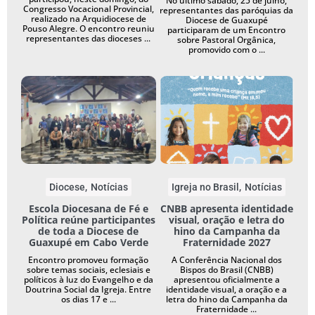
No último sábado, 25 de julho,
Congresso Vocacional Provincial,
representantes das paróquias da
realizado na Arquidiocese de
Diocese de Guaxupé
Pouso Alegre. O encontro reuniu
participaram de um Encontro
representantes das dioceses ...
sobre Pastoral Orgânica,
promovido com o ...
Diocese
Notícias
Igreja no Brasil
Notícias
Escola Diocesana de Fé e
CNBB apresenta identidade
Política reúne participantes
visual, oração e letra do
de toda a Diocese de
hino da Campanha da
Guaxupé em Cabo Verde
Fraternidade 2027
Encontro promoveu formação
A Conferência Nacional dos
sobre temas sociais, eclesiais e
Bispos do Brasil (CNBB)
políticos à luz do Evangelho e da
apresentou oficialmente a
Doutrina Social da Igreja. Entre
identidade visual, a oração e a
os dias 17 e ...
letra do hino da Campanha da
Fraternidade ...