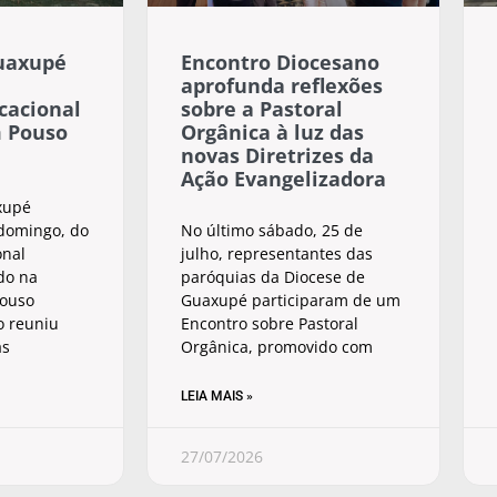
uaxupé
Encontro Diocesano
aprofunda reflexões
cacional
sobre a Pastoral
m Pouso
Orgânica à luz das
novas Diretrizes da
Ação Evangelizadora
xupé
 domingo, do
No último sábado, 25 de
onal
julho, representantes das
ado na
paróquias da Diocese de
Pouso
Guaxupé participaram de um
o reuniu
Encontro sobre Pastoral
as
Orgânica, promovido com
LEIA MAIS »
27/07/2026