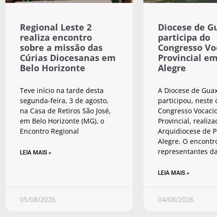
Regional Leste 2
Diocese de G
realiza encontro
participa do
sobre a missão das
Congresso Vo
Cúrias Diocesanas em
Provincial e
Belo Horizonte
Alegre
Teve início na tarde desta
A Diocese de Gua
segunda-feira, 3 de agosto,
participou, neste
na Casa de Retiros São José,
Congresso Vocaci
em Belo Horizonte (MG), o
Provincial, realiz
Encontro Regional
Arquidiocese de 
Alegre. O encontr
representantes d
LEIA MAIS »
LEIA MAIS »
05/08/2026
04/08/2026