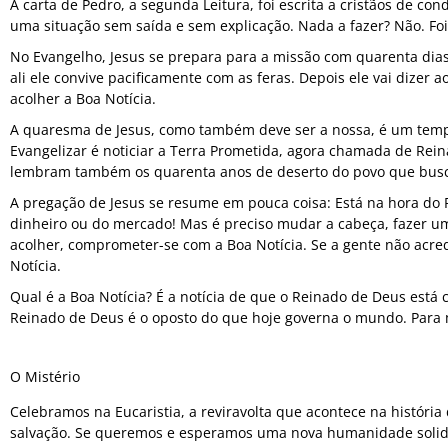
A carta de Pedro, a segunda Leitura, foi escrita a cristãos de co
uma situação sem saída e sem explicação. Nada a fazer? Não. Fo
No Evangelho, Jesus se prepara para a missão com quarenta dias 
ali ele convive pacificamente com as feras. Depois ele vai dize
acolher a Boa Notícia.
A quaresma de Jesus, como também deve ser a nossa, é um temp
Evangelizar é noticiar a Terra Prometida, agora chamada de Rei
lembram também os quarenta anos de deserto do povo que busc
A pregação de Jesus se resume em pouca coisa: Está na hora do 
dinheiro ou do mercado! Mas é preciso mudar a cabeça, fazer 
acolher, comprometer-se com a Boa Notícia. Se a gente não acred
Notícia.
Qual é a Boa Notícia? É a notícia de que o Reinado de Deus está
Reinado de Deus é o oposto do que hoje governa o mundo. Para m
O Mistério
Celebramos na Eucaristia, a reviravolta que acontece na história
salvação. Se queremos e esperamos uma nova humanidade solidá