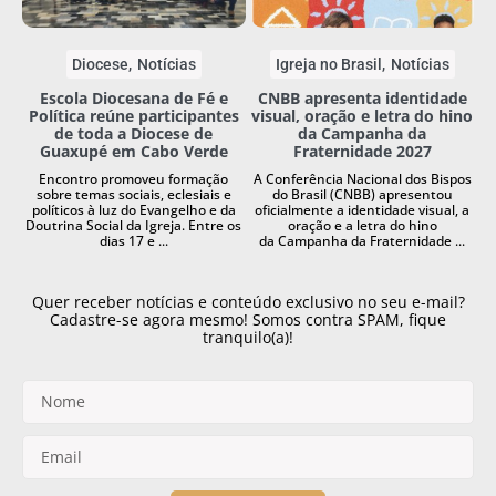
Diocese
Notícias
Igreja no Brasil
Notícias
Escola Diocesana de Fé e
CNBB apresenta identidade
Política reúne participantes
visual, oração e letra do hino
de toda a Diocese de
da Campanha da
Guaxupé em Cabo Verde
Fraternidade 2027
Encontro promoveu formação
A Conferência Nacional dos Bispos
sobre temas sociais, eclesiais e
do Brasil (CNBB) apresentou
políticos à luz do Evangelho e da
oficialmente a identidade visual, a
Doutrina Social da Igreja. Entre os
oração e a letra do hino
dias 17 e ...
da Campanha da Fraternidade ...
Quer receber notícias e conteúdo exclusivo no seu e-mail?
Cadastre-se agora mesmo! Somos contra SPAM, fique
tranquilo(a)!