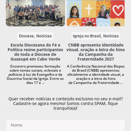
Diocese
Notícias
Igreja no Brasil
Notícias
Escola Diocesana de Fé e
CNBB apresenta identidade
Política reúne participantes
visual, oração e letra do hino
de toda a Diocese de
da Campanha da
Guaxupé em Cabo Verde
Fraternidade 2027
Encontro promoveu formação
A Conferência Nacional dos Bispos
sobre temas sociais, eclesiais e
do Brasil (CNBB) apresentou
políticos à luz do Evangelho e da
oficialmente a identidade visual, a
Doutrina Social da Igreja. Entre os
oração e a letra do hino
dias 17 e ...
da Campanha da Fraternidade ...
Quer receber notícias e conteúdo exclusivo no seu e-mail?
Cadastre-se agora mesmo! Somos contra SPAM, fique
tranquilo(a)!