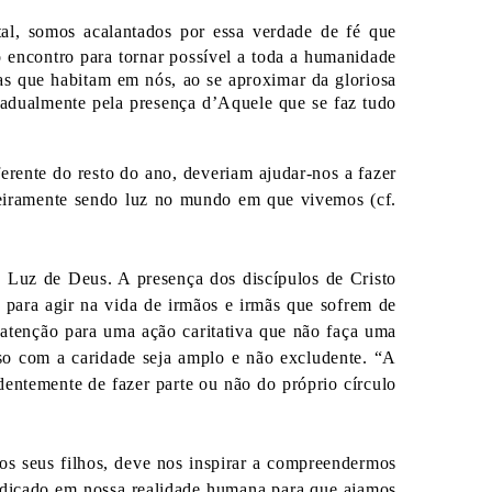
l, somos acalantados por essa verdade de fé que
 encontro para tornar possível a toda a humanidade
as que habitam em nós, ao se aproximar da gloriosa
dualmente pela presença d’Aquele que se faz tudo
te do resto do ano, deveriam ajudar-nos a fazer
deiramente sendo luz no mundo em que vivemos (cf.
z de Deus. A presença dos discípulos de Cristo
a para agir na vida de irmãos e irmãs que sofrem de
atenção para uma ação caritativa que não faça uma
so com a caridade seja amplo e não excludente.
“A
dentemente de fazer parte ou não do próprio círculo
seus filhos, deve nos inspirar a compreendermos
edicado em nossa realidade humana para que ajamos