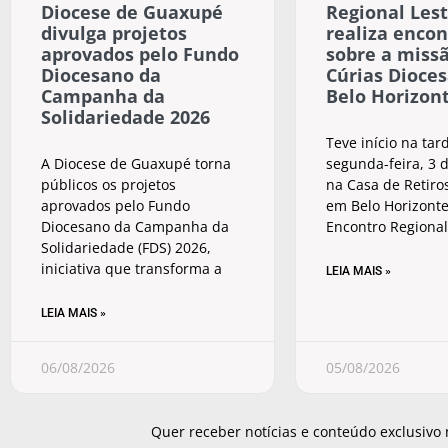
Diocese de Guaxupé
Regional Lest
divulga projetos
realiza encon
aprovados pelo Fundo
sobre a miss
Diocesano da
Cúrias Dioce
Campanha da
Belo Horizon
Solidariedade 2026
Teve início na tar
A Diocese de Guaxupé torna
segunda-feira, 3 d
públicos os projetos
na Casa de Retiros
aprovados pelo Fundo
em Belo Horizonte
Diocesano da Campanha da
Encontro Regional
Solidariedade (FDS) 2026,
iniciativa que transforma a
LEIA MAIS »
LEIA MAIS »
06/08/2026
05/08/2026
Quer receber notícias e conteúdo exclusivo