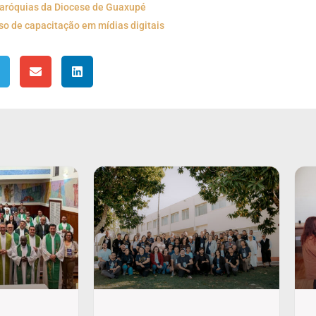
paróquias da Diocese de Guaxupé
o de capacitação em mídias digitais