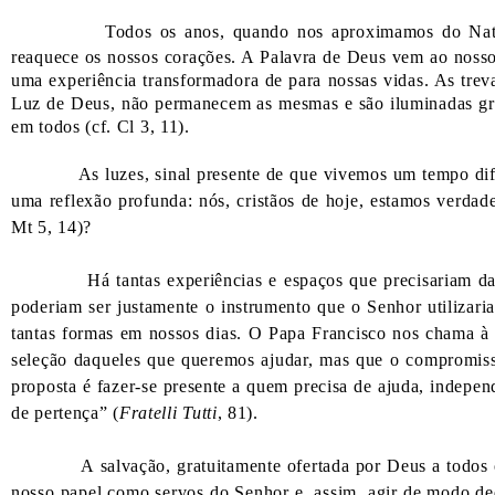
Todos os anos, quando nos aproximamos do Nata
reaquece os nossos corações. A Palavra de Deus vem ao nosso
uma experiência transformadora de para nossas vidas. As trev
Luz de Deus, não permanecem as mesmas e são iluminadas gra
em todos (cf. Cl 3, 11).
As luzes, sinal presente de que vivemos um tempo diferen
uma reflexão profunda: nós, cristãos de hoje, estamos verda
Mt 5, 14)?
Há tantas experiências e espaços que precisariam da Lu
poderiam ser justamente o instrumento que o Senhor utilizari
tantas formas em nossos dias. O Papa Francisco nos chama à 
seleção daqueles que queremos ajudar, mas que o compromis
proposta é fazer-se presente a quem precisa de ajuda, indepen
de pertença” (
Fratelli Tutti
, 81).
A salvação, gratuitamente ofertada por Deus a todos os 
nosso papel como servos do Senhor e, assim, agir de modo d