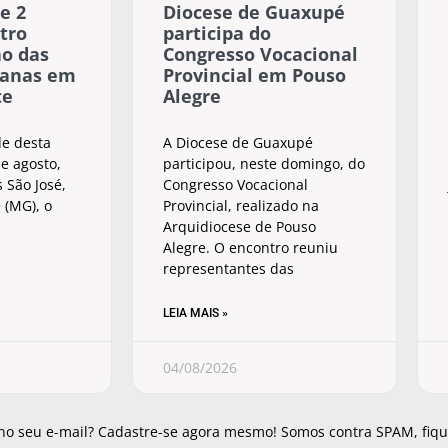
e 2
Diocese de Guaxupé
tro
participa do
ão das
Congresso Vocacional
sanas em
Provincial em Pouso
te
Alegre
de desta
A Diocese de Guaxupé
e agosto,
participou, neste domingo, do
 São José,
Congresso Vocacional
 (MG), o
Provincial, realizado na
Arquidiocese de Pouso
Alegre. O encontro reuniu
representantes das
LEIA MAIS »
04/08/2026
 no seu e-mail? Cadastre-se agora mesmo! Somos contra SPAM, fique