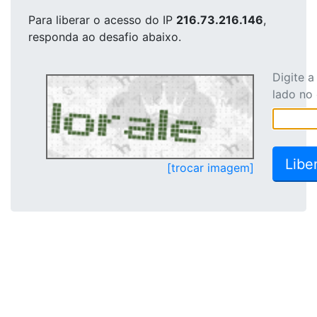
Para liberar o acesso
do IP
216.73.216.146
,
responda ao desafio abaixo.
Digite 
lado no
[trocar imagem]