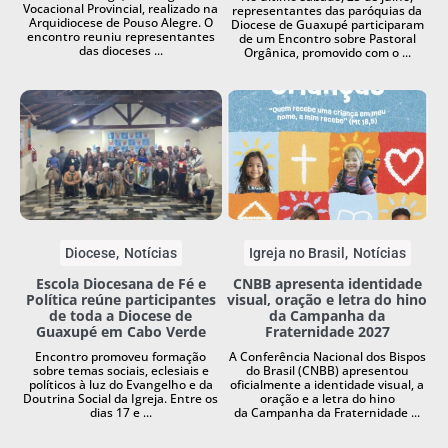
Vocacional Provincial, realizado na
representantes das paróquias da
Arquidiocese de Pouso Alegre. O
Diocese de Guaxupé participaram
encontro reuniu representantes
de um Encontro sobre Pastoral
das dioceses ...
Orgânica, promovido com o ...
Diocese
Notícias
Igreja no Brasil
Notícias
Escola Diocesana de Fé e
CNBB apresenta identidade
Política reúne participantes
visual, oração e letra do hino
de toda a Diocese de
da Campanha da
Guaxupé em Cabo Verde
Fraternidade 2027
Encontro promoveu formação
A Conferência Nacional dos Bispos
sobre temas sociais, eclesiais e
do Brasil (CNBB) apresentou
políticos à luz do Evangelho e da
oficialmente a identidade visual, a
Doutrina Social da Igreja. Entre os
oração e a letra do hino
dias 17 e ...
da Campanha da Fraternidade ...