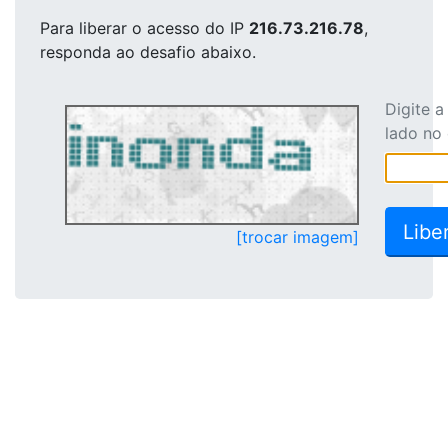
Para liberar o acesso
do IP
216.73.216.78
,
responda ao desafio abaixo.
Digite 
lado no
[trocar imagem]