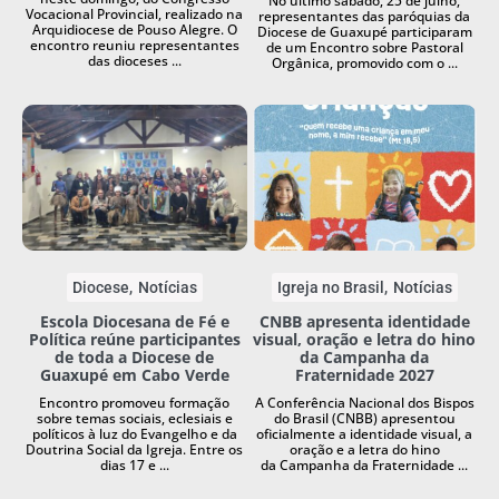
No último sábado, 25 de julho,
Vocacional Provincial, realizado na
representantes das paróquias da
Arquidiocese de Pouso Alegre. O
Diocese de Guaxupé participaram
encontro reuniu representantes
de um Encontro sobre Pastoral
das dioceses ...
Orgânica, promovido com o ...
Diocese
Notícias
Igreja no Brasil
Notícias
Escola Diocesana de Fé e
CNBB apresenta identidade
Política reúne participantes
visual, oração e letra do hino
de toda a Diocese de
da Campanha da
Guaxupé em Cabo Verde
Fraternidade 2027
Encontro promoveu formação
A Conferência Nacional dos Bispos
sobre temas sociais, eclesiais e
do Brasil (CNBB) apresentou
políticos à luz do Evangelho e da
oficialmente a identidade visual, a
Doutrina Social da Igreja. Entre os
oração e a letra do hino
dias 17 e ...
da Campanha da Fraternidade ...