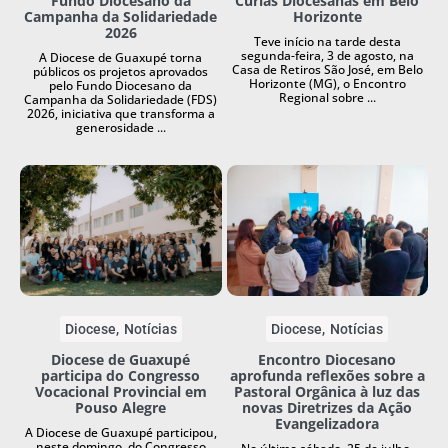
Fundo Diocesano da
Cúrias Diocesanas em Belo
Campanha da Solidariedade
Horizonte
2026
Teve início na tarde desta
segunda-feira, 3 de agosto, na
A Diocese de Guaxupé torna
Casa de Retiros São José, em Belo
públicos os projetos aprovados
Horizonte (MG), o Encontro
pelo Fundo Diocesano da
Regional sobre ...
Campanha da Solidariedade (FDS)
2026, iniciativa que transforma a
generosidade ...
Diocese
Notícias
Diocese
Notícias
Diocese de Guaxupé
Encontro Diocesano
participa do Congresso
aprofunda reflexões sobre a
Vocacional Provincial em
Pastoral Orgânica à luz das
Pouso Alegre
novas Diretrizes da Ação
Evangelizadora
A Diocese de Guaxupé participou,
neste domingo, do Congresso