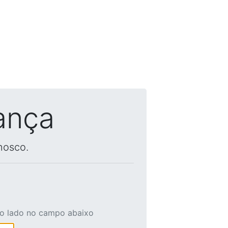
ança
nosco.
ao lado no campo abaixo