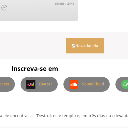
00:00
/
4:23
Nova Janela
Inscreva-se em
casts
Deezer
SoundCloud
“Recebeste teus bens durante a vida e Lázaro os males. Agora ele encontra, aqui, consolo e tu és atormentado.” – A Voz do Pastor – 29/02
“Destruí, este templo e, em três dias eu o levant