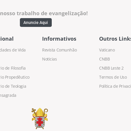
 nosso trabalho de evangelização!
Anuncie Aqui
ional
Informativos
Outros Link
dades de Vida
Revista Comunhão
Vaticano
Noticias
CNBB
o de Filosofia
CNBB Leste 2
io Propedêutico
Termos de Uso
io de Teologia
Política de Priva
nsagrada