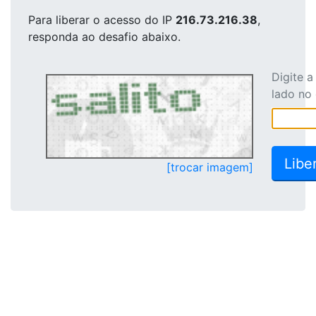
Para liberar o acesso
do IP
216.73.216.38
,
responda ao desafio abaixo.
Digite 
lado no
[trocar imagem]