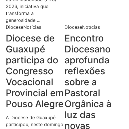
2026, iniciativa que
transforma a
generosidade ...
Diocese
Notícias
Diocese
Notícias
Diocese de
Encontro
Guaxupé
Diocesano
participa do
aprofunda
Congresso
reflexões
Vocacional
sobre a
Provincial em
Pastoral
Pouso Alegre
Orgânica à
luz das
A Diocese de Guaxupé
novas
participou, neste domingo,