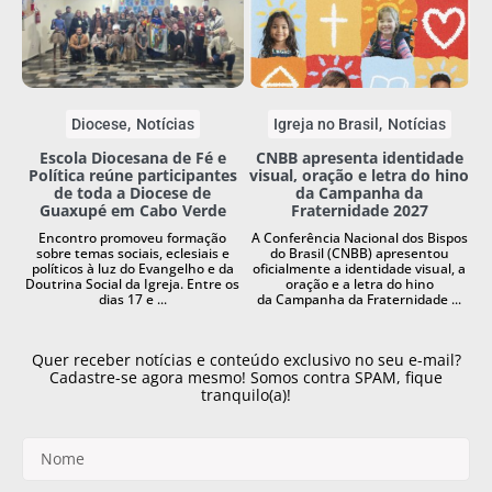
Diocese
Notícias
Igreja no Brasil
Notícias
Escola Diocesana de Fé e
CNBB apresenta identidade
Política reúne participantes
visual, oração e letra do hino
de toda a Diocese de
da Campanha da
Guaxupé em Cabo Verde
Fraternidade 2027
Encontro promoveu formação
A Conferência Nacional dos Bispos
sobre temas sociais, eclesiais e
do Brasil (CNBB) apresentou
políticos à luz do Evangelho e da
oficialmente a identidade visual, a
Doutrina Social da Igreja. Entre os
oração e a letra do hino
dias 17 e ...
da Campanha da Fraternidade ...
Quer receber notícias e conteúdo exclusivo no seu e-mail?
Cadastre-se agora mesmo! Somos contra SPAM, fique
tranquilo(a)!