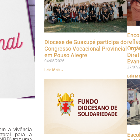
Enco
refle
Diocese de Guaxupé participa do
Orgâ
Congresso Vocacional Provincial
Diret
em Pouso Alegre
04/08/2026
Evan
27/07/
Leia Mais »
Leia Ma
om a vivência
Esco
storal para a
CNBB) traz uma