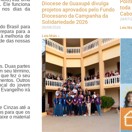
Polít
Diocese de Guaxupé divulga
l
. Ele funciona
toda
projetos aprovados pelo Fundo
m nos dias da
Cabo
Diocesano da Campanha da
24/07/
Solidariedade 2026
do Brasil para
06/08/2026
Leia Ma
prepara para a
à melhoria de
Leia Mais »
ade das nossas
s. Duas partes
m seu término,
 que fez o seu
entos. Outros
ocal do jovem
 Evangelho irá
e Cinzas até a
os para que os
ixe o material