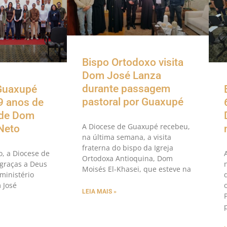
Bispo Ortodoxo visita
Dom José Lanza
durante passagem
Guaxupé
pastoral por Guaxupé
9 anos de
 de Dom
A Diocese de Guaxupé recebeu,
Neto
na última semana, a visita
fraterna do bispo da Igreja
o, a Diocese de
Ortodoxa Antioquina, Dom
graças a Deus
Moisés El-Khasei, que esteve na
ministério
 José
LEIA MAIS »