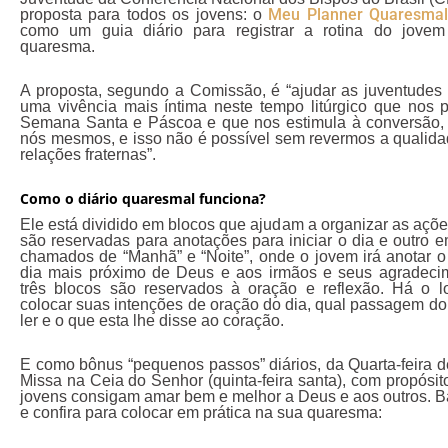
Meu Planner Quaresma
proposta para todos os jovens: o
como um guia diário para registrar a rotina do jove
quaresma.
A proposta, segundo a Comissão, é “ajudar as juventudes 
uma vivência mais íntima neste tempo litúrgico que nos 
Semana Santa e Páscoa e que nos estimula à conversão, 
nós mesmos, e isso não é possível sem revermos a qualid
relações fraternas”.
Como o diário quaresmal funciona?
Ele está dividido em blocos que ajudam a organizar as açõe
são reservadas para anotações para iniciar o dia e outro e
chamados de “Manhã” e “Noite”, onde o jovem irá anotar o
dia mais próximo de Deus e aos irmãos e seus agradecim
três blocos são reservados à oração e reflexão. Há o l
colocar suas intenções de oração do dia, qual passagem do
ler e o que esta lhe disse ao coração.
E como bônus “pequenos passos” diários, da Quarta-feira d
Missa na Ceia do Senhor (quinta-feira santa), com propósit
jovens consigam amar bem e melhor a Deus e aos outros. Ba
e confira para colocar em prática na sua quaresma: