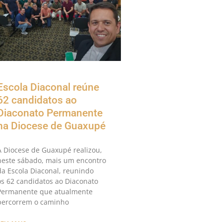
Escola Diaconal reúne
62 candidatos ao
Diaconato Permanente
na Diocese de Guaxupé
A Diocese de Guaxupé realizou,
neste sábado, mais um encontro
da Escola Diaconal, reunindo
os 62 candidatos ao Diaconato
Permanente que atualmente
percorrem o caminho