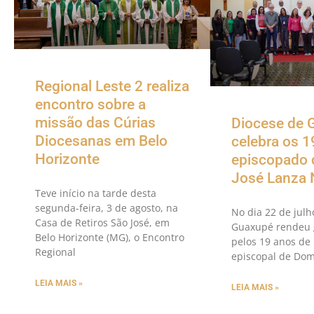
Regional Leste 2 realiza
encontro sobre a
missão das Cúrias
Diocese de 
Diocesanas em Belo
celebra os 1
Horizonte
episcopado
José Lanza 
Teve início na tarde desta
segunda-feira, 3 de agosto, na
No dia 22 de julh
Casa de Retiros São José, em
Guaxupé rendeu 
Belo Horizonte (MG), o Encontro
pelos 19 anos de 
Regional
episcopal de Dom
LEIA MAIS »
LEIA MAIS »