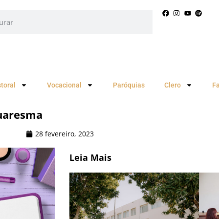
toral
Vocacional
Paróquias
Clero
F
quaresma
28 fevereiro, 2023
Leia Mais