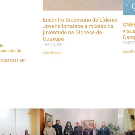
Encontro Diocesano de Líderes
CNBB
Jovens fortalece a missão da
visua
juventude na Diocese de
Camp
Guaxupé
24/07/
16/07/2026
de
iocesano da
Leia Ma
Leia Mais »
Diocesanas em